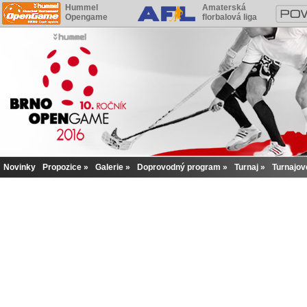
Hummel
Amaterská
Opengame
florbalová liga
Novinky
Propozice
Galerie
Doprovodný program
Turnaj
Turnajov