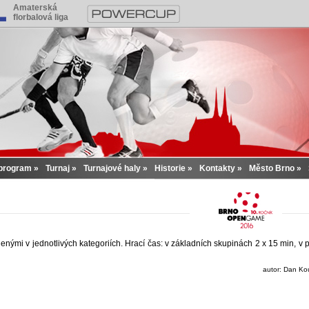
Amaterská
florbalová liga
program
Turnaj
Turnajové haly
Historie
Kontakty
Město Brno
03.10.2015 08:32:22
enými v jednotlivých kategoriích. Hrací čas: v základních skupinách 2 x 15 min, v p
autor: Dan K