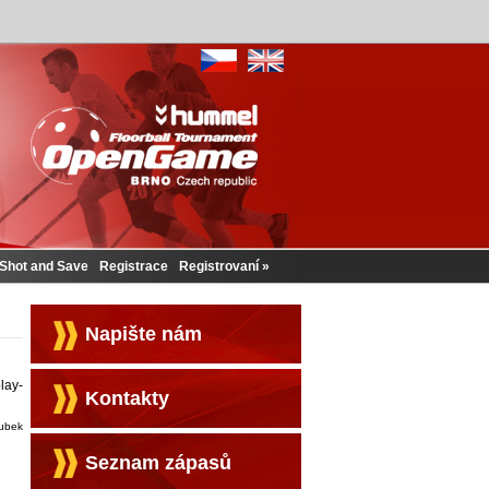
Shot and Save
Registrace
Registrovaní
Napište nám
lay-
Kontakty
oubek
Seznam zápasů