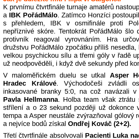
K prvnímu čtvrtfinále turnaje amatérů nastou
a
IBK PořádMálo
. Zatímco Honzíci postoupi
s přehledem, IBK v osmifinále proti Po
nepříznivé skóre. Tentokrát PořádMálo šlo d
protivník reagoval vyrovnáním. Hra určo
družstvu PořádMálo zpočátku příliš nesedla, 
velkou psychickou sílu a třemi góly v řadě up
už neodpověděli, i když dvě sekundy před ko
V maloměřickém duelu se utkal
Asper H
Hradec Králové
. Východočeši zvládli o
inkasované branky 5:0, na což navázali v 
Pavla Hellmanna
. Holba team však ztrátu 
střílení a o 23 sekund později už dokonce 
tempa a Asper neustále zvýrazňoval gólový r
a nejvíce bodů získal
Ondřej Kováč (2+2).
Třetí čtvrtfinále absolvovali
Pacienti Luka na