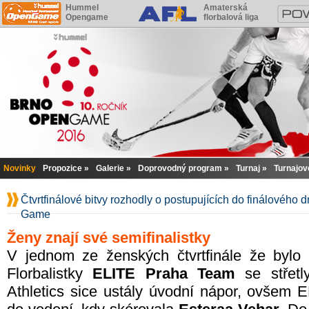
Hummel
Amaterská
Opengame
florbalová liga
Novinky
Propozice
Galerie
Doprovodný program
Turnaj
Turnajov
Čtvrtfinálové bitvy rozhodly o postupujících do finálovéh
Game
Ženy znají své semifinalistky
V jednom ze ženských čtvrtfinále že bylo 
Florbalistky
ELITE Praha Team
se střet
Athletics sice ustály úvodní nápor, ovšem E