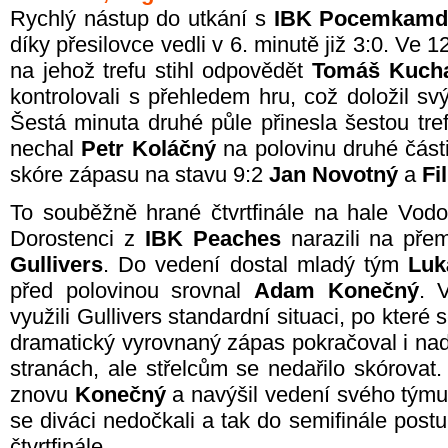
Rychlý nástup do utkání s
IBK Pocemkamd
díky přesilovce vedli v 6. minutě již 3:0. Ve 1
na jehož trefu stihl odpovědět
Tomáš Kucha
kontrolovali s přehledem hru, což doložil 
Šestá minuta druhé půle přinesla šestou tr
nechal
Petr Koláčný
na polovinu druhé část
skóre zápasu na stavu 9:2
Jan Novotný
a
Fi
To souběžně hrané čtvrtfinále na hale Vodo
Dorostenci z
IBK Peaches
narazili na pře
Gullivers
. Do vedení dostal mladý tým
Luk
před polovinou srovnal
Adam Konečný
. 
využili Gullivers standardní situaci, po které 
dramatický vyrovnaný zápas pokračoval i nad
stranách, ale střelcům se nedařilo skórovat.
znovu
Konečný
a navýšil vedení svého týmu
se diváci nedočkali a tak do semifinále postu
čtvrtfinále.