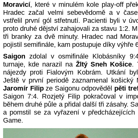
Moravicí
, které v minulém kole play-off přek
Hradec začal velmi sebevědomě a v čas
vstřelil první gól střetnutí. Pacienti byli v
proto druhé dějství zahajovali za stavu 1:2. 
tři branky za dvě minuty. Hradec nad Morav
pojistil semifinále, kam postupuje díky výhře 6
Saigon
zdolal v osmifinále Klobásníky 9:4.
turnaje, kde narazil na
Žltý Sneh Košice
.
nájezdy proti Fialovým Kobrám. Utkání by
Ještě v první periodě zaznamenal košický 
Jaromír Filip
ze Saigonu odpověděl
pěti tr
Saigon 7:4. Rozjetý Filip pokračoval v im
během druhé půle a přidal další tři zásahy. S
a pomstil se za vyřazení v předcházejícíc
Game.