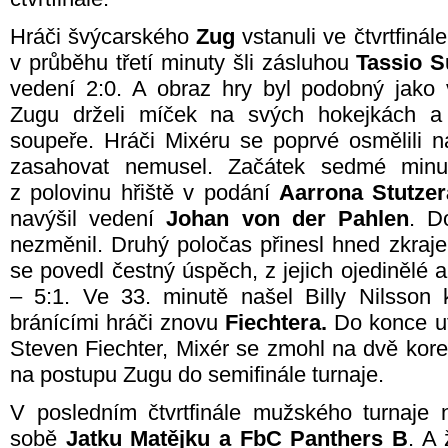
Hráči švýcarského
Zug
vstanuli ve čtvrtfinále
v průběhu třetí minuty šli zásluhou
Tassio S
vedení 2:0. A obraz hry byl podobný jako 
Zugu drželi míček na svých hokejkách a 
soupeře. Hráči Mixéru se poprvé osmělili n
zasahovat nemusel. Začátek sedmé minu
z polovinu hřiště v podání
Aarrona Stutzer
navýšil vedení
Johan von der Pahlen
. D
nezměnil. Druhý poločas přinesl hned zkraje
se povedl čestný úspěch, z jejich ojedinělé 
– 5:1. Ve 33. minutě našel Billy Nilsson 
bránícími hráči znovu
Fiechtera.
Do konce utk
Steven Fiechter, Mixér se zmohl na dvě korek
na postupu Zugu do semifinále turnaje.
V posledním čtvrtfinále mužského turnaje n
sobě
Jatku Matějku a FbC Panthers B
. A 