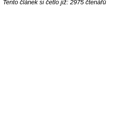
Tento článek si četlo již: 2975 čtenářů