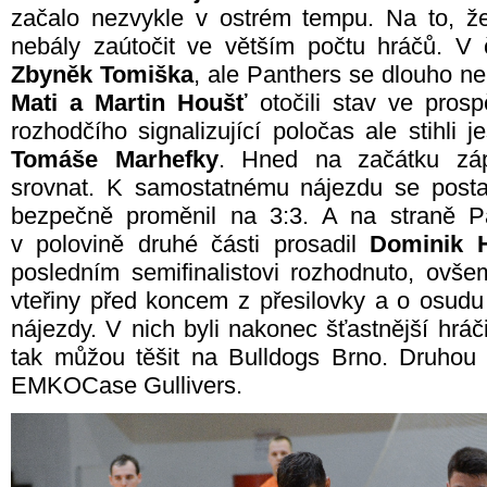
začalo nezvykle v ostrém tempu. Na to, že 
nebály zaútočit ve větším počtu hráčů. V 
Zbyněk Tomiška
, ale Panthers se dlouho ne
Mati a Martin Houšť
otočili stav ve pros
rozhodčího signalizující poločas ale stihli j
Tomáše Marhefky
. Hned na začátku zá
srovnat. K samostatnému nájezdu se post
bezpečně proměnil na 3:3. A na straně P
v polovině druhé části prosadil
Dominik 
posledním semifinalistovi rozhodnuto, ovš
vteřiny před koncem z přesilovky a o osudu
nájezdy. V nich byli nakonec šťastnější hráč
tak můžou těšit na Bulldogs Brno. Druhou d
EMKOCase Gullivers.