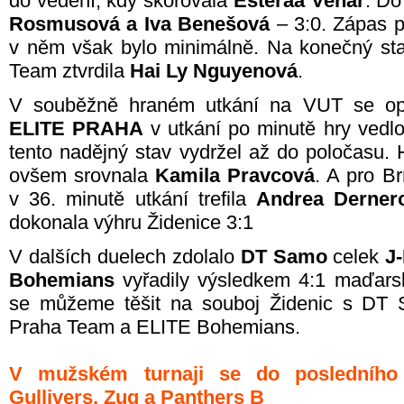
do vedení, kdy skórovala
Esteraa Vehar
. Do
Rosmusová a Iva Benešová
– 3:0. Zápas p
v něm však bylo minimálně. Na konečný sta
Team ztvrdila
Hai Ly Nguyenová
.
V souběžně hraném utkání na VUT se op
ELITE PRAHA
v utkání po minutě hry vedl
tento nadějný stav vydržel až do poločasu.
ovšem srovnala
Kamila Pravcová
. A pro B
v 36. minutě utkání trefila
Andrea Derner
dokonala výhru Židenice 3:1
V dalších duelech zdolalo
DT Samo
celek
J-
Bohemians
vyřadily výsledkem 4:1 maďar
se můžeme těšit na souboj Židenic s DT
Praha Team a ELITE Bohemians.
V mužském turnaji se do posledního 
Gullivers, Zug a Panthers B