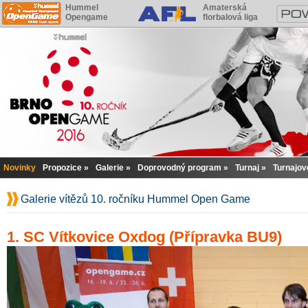
Hummel
Amaterská
Opengame
florbalová liga
Novinky
Propozice
Galerie
Doprovodný program
Turnaj
Turnajov
Galerie vítězů 10. ročníku Hummel Open Game
1. SC Vítkovice Oxdog (Přípravka BU9)