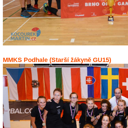
MMKS Podhale (Starší žákyně GU15)