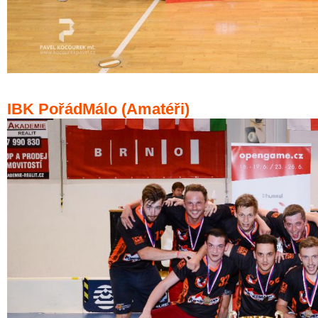
IBK PořádMálo (Amatéři)