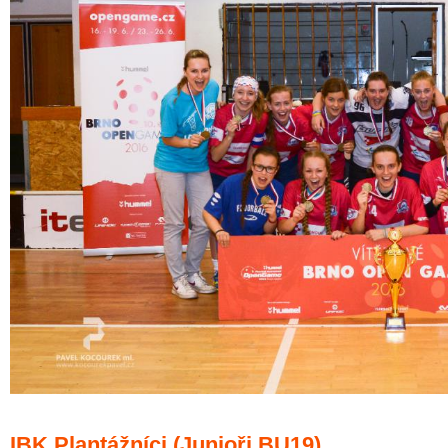
IBK Plantážníci (Junioři BU19)