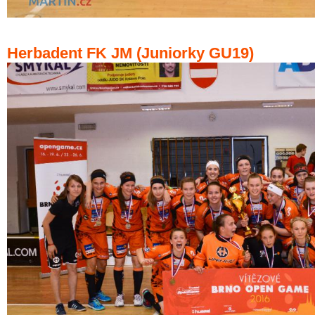
Herbadent FK JM (Juniorky GU19)