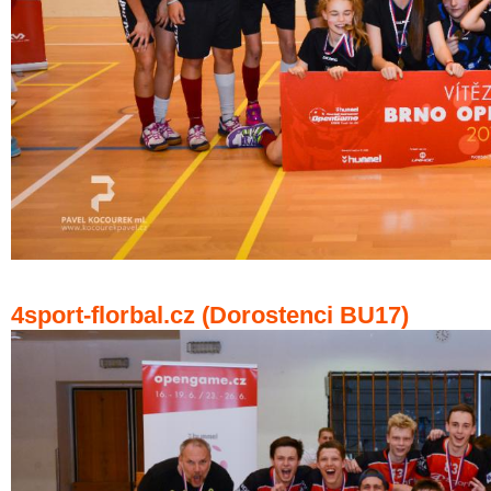
4sport-florbal.cz (Dorostenci BU17)