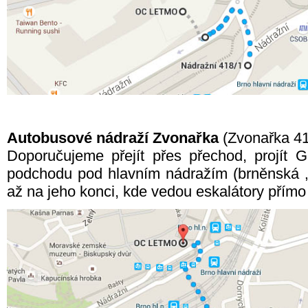
Autobusové nádraží Zvonařka
(Zvonařka 41
Doporučujeme přejít přes přechod, projít G
podchodu pod hlavním nádražím (brněnská „m
až na jeho konci, kde vedou eskalátory přím