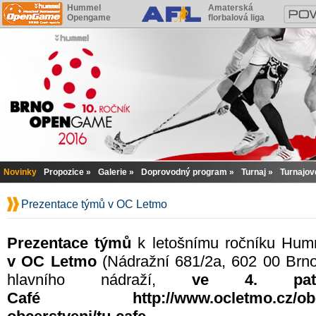
Hummel
Amaterská
Opengame
florbalová liga
Novinky
Propozice
Galerie
Doprovodný program
Turnaj
Turnajov
Prezentace týmů v OC Letmo
Prezentace týmů
k letošnímu ročníku Hu
v OC Letmo
(Nádražní 681/2a, 602 00 Brno
hlavního nádraží,
ve 4. pa
Café
http://www.ocletmo.cz/ob