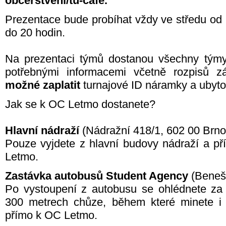
obcerstveni/tu-cafe.
Prezentace bude probíhat vždy ve středu od 
do 20 hodin.
Na prezentaci týmů dostanou všechny týmy
potřebnými informacemi včetně rozpisů
možné zaplatit
turnajové ID náramky a ubyto
Jak se k OC Letmo dostanete?
Hlavní nádraží
(Nádražní 418/1, 602 00 Brno
Pouze vyjdete z hlavní budovy nádraží a p
Letmo.
Zastávka autobusů Student Agency
(Benešo
Po vystoupení z autobusu se ohlédnete za 
300 metrech chůze, během které minete i b
přímo k OC Letmo.