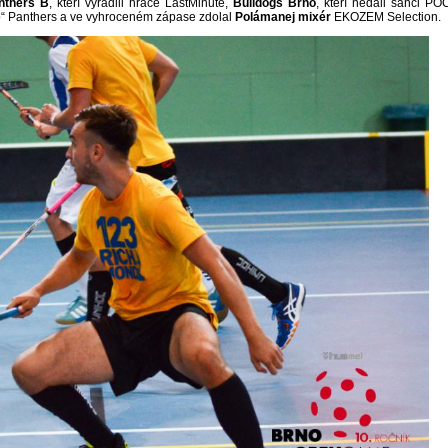
nthers B
, kteří vyřadili hráče LastMinute,
Bulldogs Brno
, kteří nedali šanci P
čko“ Panthers a ve vyhroceném zápase zdolal
Polámanej mixér
EKOZEM Selection.