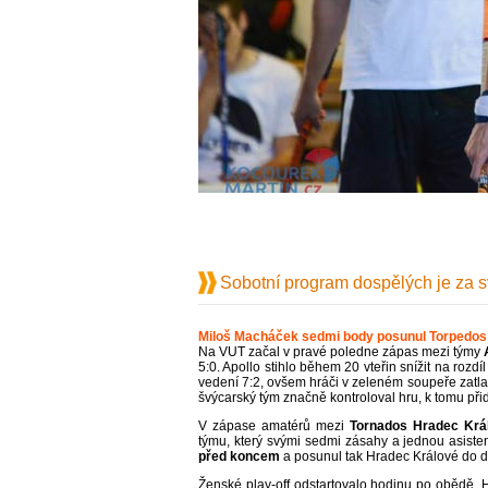
Sobotní program dospělých je za 
Miloš Macháček sedmi body posunul Torpedos 
Na VUT začal v pravé poledne zápas mezi týmy
5:0. Apollo stihlo během 20 vteřin snížit na roz
vedení 7:2, ovšem hráči v zeleném soupeře zatlač
švýcarský tým značně kontroloval hru, k tomu přid
V zápase amatérů mezi
Tornados Hradec Krá
týmu, který svými sedmi zásahy a jednou asisten
před koncem
a posunul tak Hradec Králové do dal
Ženské play-off odstartovalo hodinu po obědě.