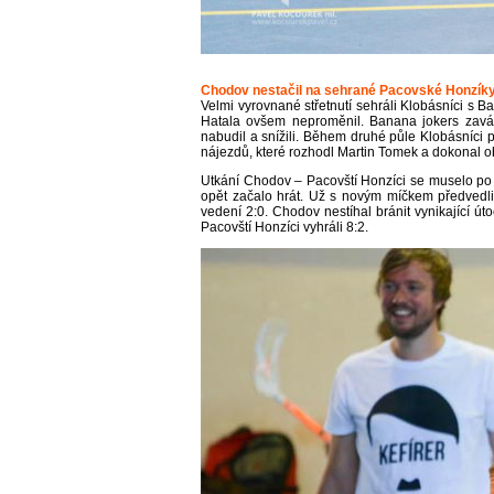
Chodov nestačil na sehrané Pacovské Honzík
Velmi vyrovnané střetnutí sehráli Klobásníci s Ba
Hatala ovšem neproměnil. Banana jokers zaváh
nabudil a snížili. Během druhé půle Klobásníci 
nájezdů, které rozhodl Martin Tomek a dokonal o
Utkání Chodov – Pacovští Honzíci se muselo po n
opět začalo hrát. Už s novým míčkem předvedli
vedení 2:0. Chodov nestíhal bránit vynikající ú
Pacovští Honzíci vyhráli 8:2.