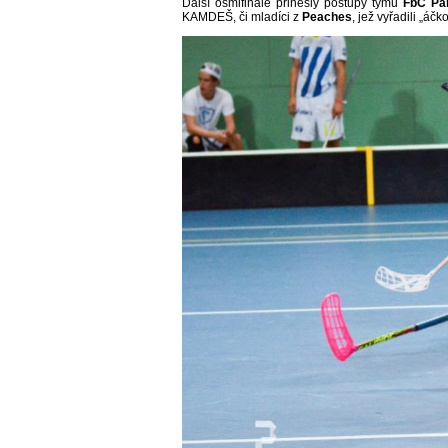
Další osmifinále přinesly postupy týmů
FbC Pa
KAMDEŠ, či mladíci z
Peaches
, jež vyřadili „á