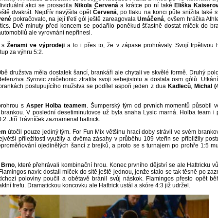
ividuální akci se prosadila
Nikola Červená
a krátce po ní také
Eliška Kaisero
eště dvakrát. Nejdřív navýšila opět
Červená
, po tlaku na konci půle snížila také 
vené
pokračovalo, na její třetí gól ještě zareagovala
Umáčená
, ovšem hráčka Athle
hletics. Dvě minuty před koncem se podařilo poněkud šťastně dostat míček do br
automobilů ale vyrovnání nepřinesl.
y s
Ženami ve výprodeji
a to i přes to, že v zápase prohrávaly. Svojí trpělivou 
tup za výhru 5:2.
Obě družstva měla dostatek šancí, brankáři ale chytali ve skvělé formě. Druhý pol
efenziva Syrovic zničehonic ztratila svoji sebejistotu a dostala osm gólů. Utkání
 brankách postupujícího mužstva se podílel aspoň jeden z dua
Kadleců
,
Michal (
prohrou s
Asper Holba teamem
. Šumperský tým od prvních momentů působil v
brankou. V poslední desetiminutovce už byla snaha Lysic marná. Holba team i 
10:2. Jiří Trávníček zaznamenal hattrick.
xem
útočil pouze jediný tým. For Fun Mix většinu hrací doby strávil ve svém brankovi
jvětší příležitosti využily a dvěma zásahy v průběhu 109 vteřin se přiblížily post
eproměňování ojedinělých šancí z brejků, a proto se s turnajem po prohře 1:5 mu
 Brno
, které přehrávali kombinační hrou. Konec prvního dějství se ale Hattricku v
Flamingos navíc dostali míček do sítě ještě jednou, jenže stalo se tak těsně po zaz
edchozí poloviny poučil a obětavě bránil svůj náskok. Flamingos přesto opět b
ktní trefu. Dramatickou koncovku ale Hattrick ustál a skóre 4:3 již udržel.