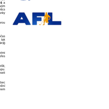
vá
a
svým
tics
anky
hrou
očas
 tak
4+1)
elmi
přes
šti,
upu.
seli
ůbec
nění
ěhem