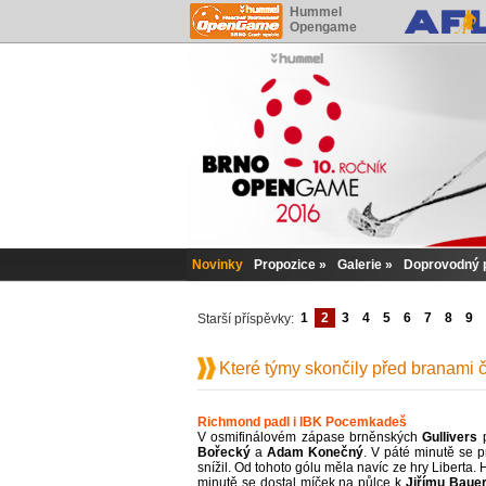
Hummel
Opengame
Novinky
Propozice
Galerie
Doprovodný 
1
2
3
4
5
6
7
8
9
Starší příspěvky:
Které týmy skončily před branami čt
Richmond padl i IBK Pocemkadeš
V osmifinálovém zápase brněnských
Gullivers
p
Bořecký
a
Adam
Konečný
. V páté minutě se p
snížil. Od tohoto gólu měla navíc ze hry Liberta. 
minutě se dostal míček na půlce k
Jiřímu
Bauer