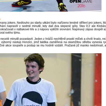
y
nana jokers. Nedlouho po startu utkání bylo nařízeno trestné střílení pro jokers, Ma
ání napravili v sedmé minutě, kdy dali dva slepené góly. Stav 0:2 ale Klobás
pokračovali v nátlakové hře a z náporu vytěžili srovnání. Napínavý zápas dospěl a
brat svého týmu.
ecelé minutě pozastavit. Jeden z hráčů nechtěně praskl míček a chvíli trvalo, ne
 výborný nástup Honzíci, jimž taktika zaměřená na okamžitou střelbu vynesla ry
točné akce soupeře a postup se mu hodně vzdálil. Pražané již manko nedohnali, a