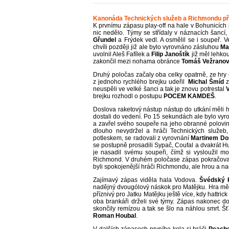
Kanonáda Technických služeb a Richmondu př
K prvnímu zápasu play-off na hale v Bohunicích 
nic nedělo. Týmy se střídaly v náznacích šancí,
Gřundel
a Frýdek vedl. A osmělil se i soupeř. Ve
chvíli později již ale bylo vyrovnáno zásluhou
Ma
uvolnil Aleš Fafílek a
Filip Janoštík
již měl lehko
zakončil mezi nohama obránce
Tomáš Vežrano
Druhý poločas začaly oba celky opatrně, ze hry 
z jednoho rychlého brejku udeřil
Michal Šmíd
z
neuspěli ve velké šanci a tak je znovu potrestal
brejku rozhodl o postupu
POCEM KAMDEŠ
.
Doslova raketový nástup nástup do utkání měli 
dostali do vedení. Po 15 sekundách ale bylo vyr
a zavřel svého soupeře na jeho obranné polovin
dlouho nevydržel a hráči Technických služeb,
potleskem, se radovali z vyrovnání
Martinem Do
se postupně prosadili Sypač, Coufal a dvakrát Huš
je nasadil svému soupeři, čímž si vysloužil 
Richmond. V druhém poločase zápas pokračoval
byli spokojenější hráči Richmondu, ale hrou a n
Zajímavý zápas viděla hala Vodova.
Švédský 
nadějný dvougólový náskok pro Matějku. Hra měla
příznivý pro Jatku Matějku ještě více, kdy hattric
oba brankáři drželi své týmy. Zápas nakonec dos
skončily remízou a tak se šlo na náhlou smrt. Šť
Roman Houbal
.