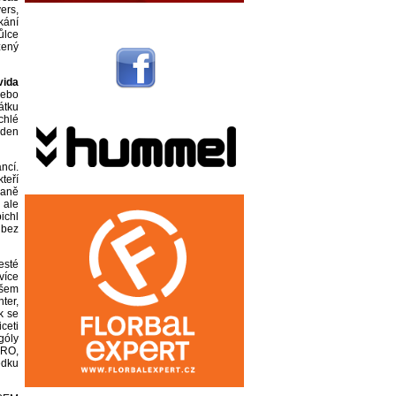
ers,
kání
ůlce
žený
vida
nebo
átku
chlé
eden
ncí.
teří
raně
 ale
ichl
 bez
esté
více
všem
ter,
k se
iceti
góly
URO,
edku