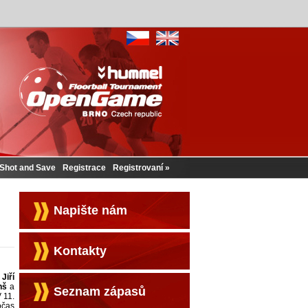
Shot and Save
Registrace
Registrovaní
Napište nám
Kontakty
e
Jiří
nš
a
Seznam zápasů
 11.
očas