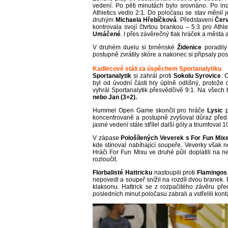
vedení. Po pěti minutách bylo srovnáno. Po ind
Athletics vedlo 2:1. Do poločasu se stav měnil j
druhým
Michaela Hřebíčková
. Představení
Čer
kontrovala svojí čtvrtou brankou – 5:3 pro At
Umáčené
. I přes závěrečný tlak hráček a města 
V druhém duelu si brněnské
Židenice
poradil
postupně zvrátily skóre a nakonec si připsaly pos
Kadlecové stáli za úspěchem Sportanalytiku
Sportanalytik
si zahrál proti
Sokolu Syrovice
. 
byl od úvodní části hry úplně odlišný, protože d
vyhrál Sportanalytik přesvědčivě 9:1. Na všech
nebo Jan (3+2).
Hummel Open Game skončil pro hráče
Lysic
koncentrovaně a postupně zvyšoval důraz před 
jasné vedení stále střílel další góly a triumfoval 
V zápase
Pološílených Veverek s For Fun Mi
kde stínoval nabíhající soupeře. Veverky však ne
Hráči For Fun Mixu ve druhé půli doplatili na n
rozloučit.
Florbalisté Hattricku
nastoupili proti
Flamingos
nepovedl a soupeř snížil na rozdíl dvou branek. 
klaksonu. Hattrick se z rozpačitého závěru př
posledních minut poločasu zabrali a vstřelili konta