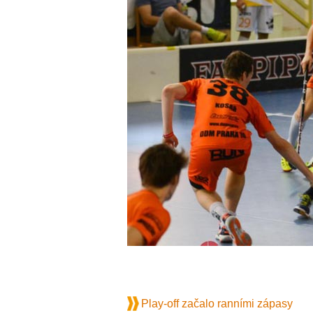
Play-off začalo ranními zápasy