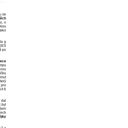
u se
těch
u, o
nkou
akci
la a
MDEŠ
ý
po
lece
empu
novu
ičku
inut
který
 pro
14:6
 dal
 byl
všem
řech
ějky