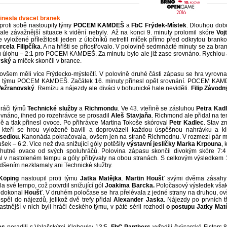
inesla dvacet branek
proti sobě nastoupily týmy
POCEM KAMDEŠ
a
FbC Frýdek-Místek
. Dlouhou dob
 ale závažnější situace k vidění nebyly. Až na konci 9. minuty prolomil skóre
Voj
 vyložené příležitosti jeden z útočníků netrefil míček přímo před odkrytou branko
rcela Filipčíka
. A na hřišti se přiostřovalo. V polovině sedmnácté minuty se za bra
u úlohu – 2:1 pro POCEM KAMDEŠ. Za minutu bylo ale již zase srovnáno. Rychlou 
vský
a míček skončil v brance.
ovšem měli více Frýdecko-mýstečtí. V polovině druhé části zápasu se hra vyrovna
 týmu POCEM KAMDEŠ. Začátek 16. minuty přinesl opět srovnání. POCEM KA
Vežranovský
. Remízu a nájezdy ale diváci v bohunické hale neviděli.
Filip Závodn
hráči týmů
Technické služby
a
Richmondu
. Ve 43. vteřině se zásluhou
Petra Kad
ovnáno, ihned po rozehrávce se prosadil
Aleš Stavjaňa
. Richmond ale přidal na t
ě a tlak přinesl ovoce. Po přihrávce Martina Tokoše skóroval
Petr Kadlec
. Stav z
 kteří se hrou vyloženě bavili a doprovázeli každou úspěšnou nahrávku a kl
sedlou
. Kanonáda pokračovala, ovšem jen na straně Richmodnu. V rozmezí pár m
ek – 6:2. Více než dva snižující góly potěšily
výstavní jesličky
Marka Krpouna
, 
mohutné ovace od svých spoluhráčů. Polovina zápasu skončil divokým skóre 7:4
 v nastoleném tempu a góly přibývaly na obou stranách. S celkovým výsledkem 
adšením nezklamaly ani Technické služby.
Köping
nastoupil proti týmu
Jatka
Matějka
.
Martin Houšť
svými dvěma zásahy
 své tempo, což potvrdil snižující gól
Joakima Barcka.
Poločasový výsledek však
k dokonal
Houšť
. V druhém poločase se hra přelévala z jedné strany na druhou, o
pěl do nájezdů, jelikož dvě trefy přidal
Alexander Jaska
. Nájezdy po prvních t
astnější v nich byli hráči českého týmu, v páté sérii rozhodl
o postupu Jatky Mat