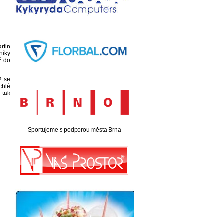
rtin
níky
ž do
ž se
chlé
 tak
Sportujeme s podporou města Brna