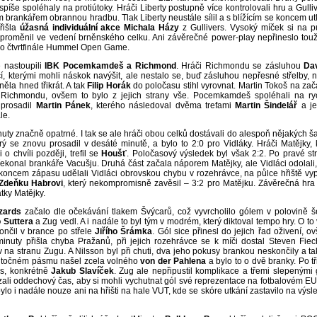
píše spoléhaly na protiútoky. Hráči Liberty postupně více kontrolovali hru a Gulliv
ým brankářem obrannou hradbu. Tlak Liberty neustále sílil a s blížícím se koncem ut
řišla
úžasná individuální akce Michala Házy
z Gullivers. Vysoký míček si na p
 proměnil ve vedení brněnského celku. Ani závěrečné power-play nepřineslo tou
u do čtvrtfinále Hummel Open Game.
ě nastoupili
IBK Pocemkamdeš a Richmond
. Hráči Richmondu se zásluhou
Da
cí, kterými mohli náskok navýšit, ale nestalo se, buď zásluhou nepřesné střelby, 
ěla hned třikrát. A tak
Filip Horák
do poločasu stihl vyrovnat. Martin Tokoš na zač
 Richmondu, ovšem to bylo z jejich strany vše. Pocemkamdeš spoléhali na ry
e prosadil
Martin
Pánek
, kterého následoval dvěma trefami
Martin Šindelář
a j
le.
uty značně opatrné. I tak se ale hráči obou celků dostávali do alespoň nějakých ša
erý se znovu prosadil v desáté minutě, a bylo to 2:0 pro Vidláky. Hráči Matějky, k
o chvíli později, trefil se
Houšť
. Poločasový výsledek byl však 2:2. Po pravé st
ekonal brankáře Vacušju. Druhá část začala náporem Matějky, ale Vidláci odolali,
 koncem zápasu udělali Vidláci obrovskou chybu v rozehrávce, na půlce hřiště vyp
Zdeňku Habrovi
, který nekompromisně zavěsil – 3:2 pro Matějku. Závěrečná hra
atky Matějky.
zards
začalo dle očekávání tlakem Švýcarů, což vyvrcholilo gólem v polovině š
 Suttera
a Zug vedl. A i nadále to byl tým v modrém, který diktoval tempo hry. O to 
ončil v brance po střele
Jiřího Šrámka
. Gól sice přinesl do jejich řad oživení, o
nuty přišla chyba Pražanů, při jejich rozehrávce se k míči dostal Steven Fiech
av na stranu Zugu. A Nilsson byl při chuti, dva jeho pokusy brankou neskončily a ta
v útočném pásmu našel zcela volného
von der Pahlena
a bylo to o dvě branky. Po tř
ds, konkrétně
Jakub Slavíček
. Zug ale nepřipustil komplikace a třemi slepenými 
 vzali oddechový čas, aby si mohli vychutnat gól své reprezentace na fotbalovém E
ebylo i nadále nouze ani na hřišti na hale VUT, kde se skóre utkání zastavilo na výsl