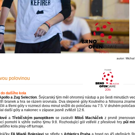
autor: Michal 
svou polovinou
25.06.2016 15:11:08
do dalšího kola
Apollo a Zug Selection
. Švýcarský tým měl ohromný nástup a po šesti minutách ved
díl tří branek a hra se rázem srovnala. Dva slepené góly Koutného a Nilssona zname
ili a třemi góly v rozmezí dvou minut snížili do poločasu na 7:5. V druhém poločas
al další góly a nakonec v zápase jasně zvítězil 12:6.
lové
a
Třebíčským panoptikem
se zaskvěl
Miloš Macháček
z prvně jmenova
cí pomohl k výhře svého týmu 9:8. Rozhodující gól vstřelil z přesilové hry
půl mi
šího kola play-off turnaje.
 Hráčky
FA Mladé Boleslavi
se střetly s
Athletics Praha
a hned po 45 vteřinách šl