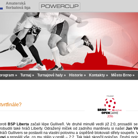
Amaterská
florbalová liga
program
Turnaj
Turnajové haly
Historie
Kontakty
Město Brno
vrtfinále?
25.06.2016 17:24:14
roti
BSP Liberta
začali lépe Gulliveři. Ve druhé minutě vedli již 2:0, prosadili s
robudili také hráči Liberty. Odražený míček od zadního mantinelu si našel
Jan Vi
Hráči Gullivers se postavili na vlastní polovinu a úspěšně blokovali střely soupeře. V
ovi
a propálil vše, co mu stálo v cestě – 2:2. Tak také skončil poločas. Druhý pol